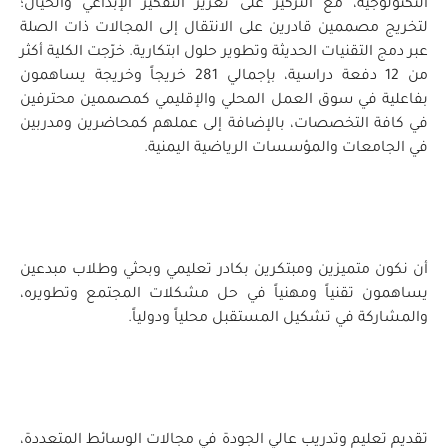
التكنولوجية، مع التركيز على تعزيز التفكير الإبداعي والخيال؛
لتخريج مصممين قادرين على الانتقال إلى المجالات ذات الصلة
عبر دمج التقنيات الحديثة وتطوير حلول ابتكارية. خرّجت الكلية أكثر
من 12 دفعة دراسية، بإجمالي 281 خريجاً وخريجة يساهمون
بفاعلية في سوق العمل المحلي والإقليمي كمصممين محترفين
في كافة التخصصات، بالإضافة إلى عملهم كمحاضرين ومدربين
في الجامعات والمؤسسات الرياضية اليمنية.
أن نكون متميزين ومبتكرين بكادر تعليمي وبحثي وطلاب مبدعين
يساهمون تقنياً ومهنياً في حل مشكلات المجتمع وتطويره،
والمشاركة في تشكيل المستقبل محلياً ودولياً.
تقديم تعليم وتدريب عالي الجودة في مجالات الوسائط المتعددة،