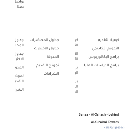
تواصل
معنا
معلومات عن
روابط سريعة
كيفية التقديم
كيفية
جداول المحاضرات
جداول
التقديم
المحاضرات
التقويم الأكاديمي
جداول الاختبارت
التقويم
جداول
برامج البكالوريوس
المدونة
الأكاديمي
الاختبارت
برامج الدراسات العليا
نموذج التقديم
برامج
المدونة
البكالوريوس
الشراكات
نموذج
برامج
التقديم
الدراسات
الشراكات
العليا
Sanaa - Al-Oshash - behind
Al-Kuraimi Towers
(+967-1) 427570/1