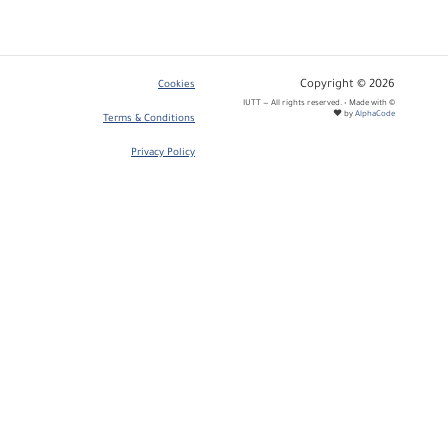
Copyright © 2026
Cookies
© IUTT — All rights reserved. • Made with
❤ by
AlphaCode
Terms & Conditions
Privacy Policy