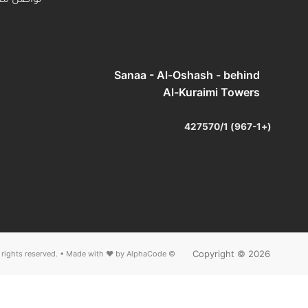
تواصل مع
Sanaa - Al-Oshash - behind
Al-Kuraimi Towers
(+967-1) 427570/1
Copyright © 2026
AlphaCode
© IUTT — All rights reserved. • Made with ❤ by