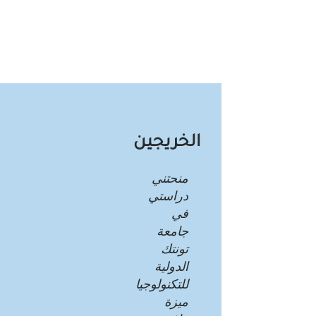
الخريجين
منحتني
دراستي
في
جامعة
تونتك
الدولية
للتكنولوجيا
ميزة