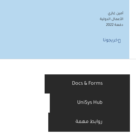
Docs
Un
همة