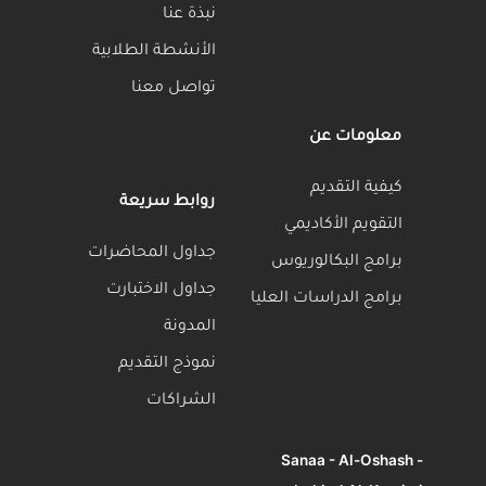
نبذة عنا
الأنشطة الطلابية
تواصل معنا
FAQ
روابط سريعة
مي
How
Top
جداول المحاضرات
يوس
much
What is
Searches:
جداول الاختبارت
does
How
the
 العليا
Where
Tuition
Academic
it
to
المدونة
Campus
Alumni
Application
Timetable
Sports
Graduate
Programs
apply?
Calendar?
cost?
Fees
is it?
نموذج التقديم
الشراكات
Sa