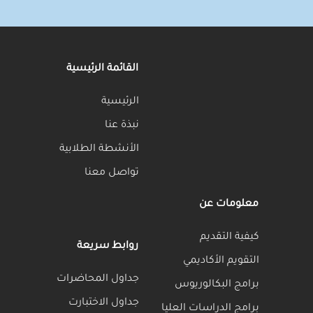
Inactive
القائمة الرئيسية
الرئيسية
نبذة عنا
الأنشطة الطلابية
تواصل معنا
FAQ
روابط سريعة
مي
How
Top
جداول المحاضرات
يوس
much
What is
Searches:
جداول الاختبارت
does
How
the
 العليا