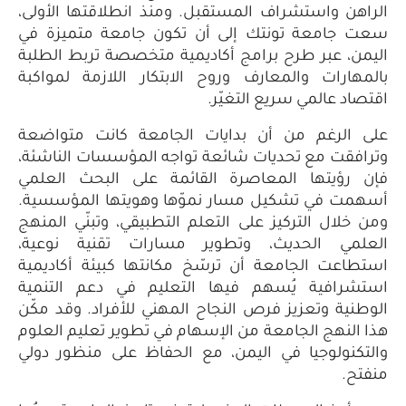
مستقبل. ومنذ انطلاقتها الأولى،
إلى أن تكون جامعة متميزة في
مج أكاديمية متخصصة تربط الطلبة
 وروح الابتكار اللازمة لمواكبة
تغيّر.
بدايات الجامعة كانت متواضعة
شائعة تواجه المؤسسات الناشئة،
رة القائمة على البحث العلمي
ار نموّها وهويتها المؤسسية.
ى التعلم التطبيقي، وتبنّي المنهج
تطوير مسارات تقنية نوعية،
 ترسّخ مكانتها كبيئة أكاديمية
فيها التعليم في دعم التنمية
النجاح المهني للأفراد. وقد مكّن
ن الإسهام في تطوير تعليم العلوم
يمن، مع الحفاظ على منظور دولي