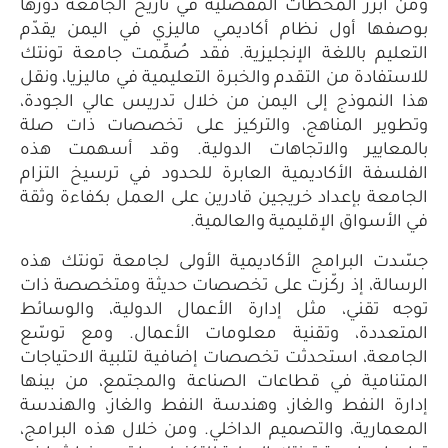
مفصلية في تاريخ الجامعة دورُها
كاديمي ماليزي في اليمن يقدّم
جليزية. فقد صُمِّمت جامعة تونتك
والخبرة التعليمية في ماليزيا، ونقل
يمن من خلال تدريس عالي الجودة،
والتركيز على تخصصات ذات صلة
اهات الدولية. وقد أسهمت هذه
العابرة للحدود في ترسيخ التزام
ين قادرين على العمل بكفاءة وثقة
 والعالمية.
اديمية الأولى لجامعة تونتك هذه
 على تخصصات حديثة ومتخصصة ذات
ارة الأعمال الدولية، والوسائط
 معلومات الأعمال. ومع توسّع
خصصات إضافية لتلبية الاحتياجات
ات الصناعة والمجتمع، من بينها
 وهندسة النفط والغاز، والهندسة
 الداخلي. ومن خلال هذه البرامج،